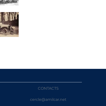
CONTACTS
cercle@amilcar.net