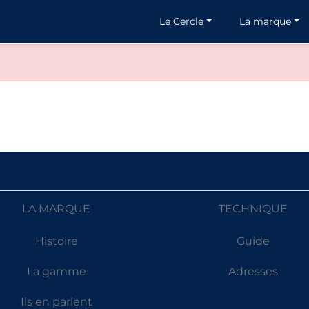
Le Cercle
La marque
LA MARQUE
TECHNIQUE
Histoire
Guide
La gamme
Adresses
Ils en parlent